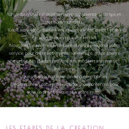
Un jardin réussi est un jardin où vous passerez du temps et
des bons moments.
Il doit aussi être adapté à vos envies, à votre budget et aux
caractéristiques de votre terrain.
Nous mettons notre savoir-faire et notre passion à votre
service, pour créer votre jardin sur-mesure, grâce à notre
expertise des plantes provençales, méditerranéennes et
exotiques.
Que vous souhaitiez un jardin contemporain,
méditerranéen, naturel ou exotique, nous créerons pour
vous un projet unique et à votre image.
LES ETAPES DE LA CREATION