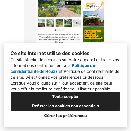
Ce site Internet utilise des cookies
Ce site stocke des cookies sur votre appareil et traite vos
Elle décoration, printemps-été 2024
informations conformément à la
Politique de
confidentialité de Houzz
et
Politique de confidentialité de
Elle Décoration printemps-été 2024 :
ce site
. Sélectionnez vos préférences ci-dessous.
3 tendances outdoor du printemps-été 2024 selon les pro
Lorsque vous cliquez sur "Tout accepter", ce site peut
vous offrir la meilleure expérience utilisateur possible.
Tout accepter
Refuser les cookies non essentiels
Gérer les préférences