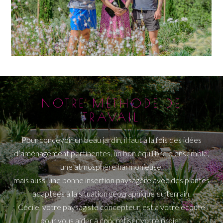
NOTRE MÉTHODE DE
TRAVAIL
Pour concevoir un beau jardin, il faut à la fois des idées
d’aménagement pertinentes, un bon équilibre d’ensemble,
une atmosphère harmonieuse,
mais aussi une bonne insertion paysagère avec des plantes
adaptées à la situation géographique du terrain.
Cécile, votre paysagiste concepteur, est à votre écoute
pour vous aider à concrétiser votre projet.