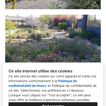
Ce site Internet utilise des cookies
Ce site stocke des cookies sur votre appareil et traite vos
informations conformément à la
Politique de
confidentialité de Houzz
et
Politique de confidentialité de
ce site
. Sélectionnez vos préférences ci-dessous.
82 Impasse du merle, 83910, Pourrières
Lorsque vous cliquez sur "Tout accepter", ce site peut
vous offrir la meilleure expérience utilisateur possible.
+33 6 30 62 66 66