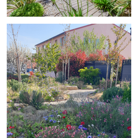
SIGMAP JARDIN
PORTFOLIO
JARDIN AVANT APRÈS
À PROPOS
NOUS CONTACTER