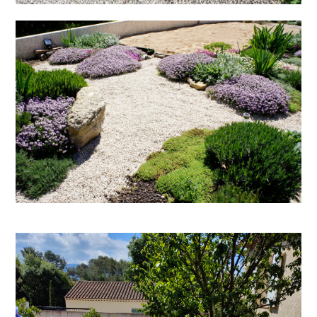
SIGMAP JARDIN
PORTFOLIO
JARDIN AVANT APRÈS
À PROPOS
NOUS CONTACTER