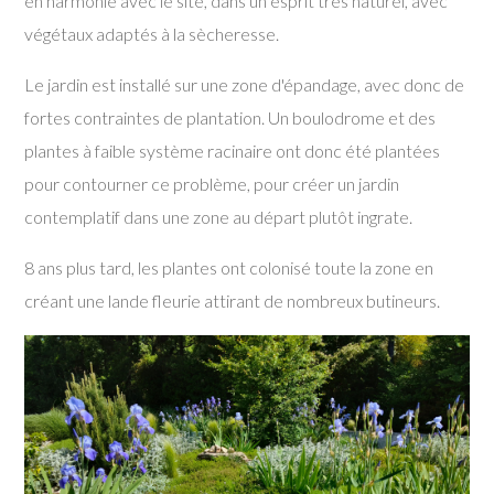
en harmonie avec le site, dans un esprit très naturel, avec
végétaux adaptés à la sècheresse.
Le jardin est installé sur une zone d'épandage, avec donc de
fortes contraintes de plantation. Un boulodrome et des
plantes à faible système racinaire ont donc été plantées
pour contourner ce problème, pour créer un jardin
contemplatif dans une zone au départ plutôt ingrate.
8 ans plus tard, les plantes ont colonisé toute la zone en
créant une lande fleurie attirant de nombreux butineurs.